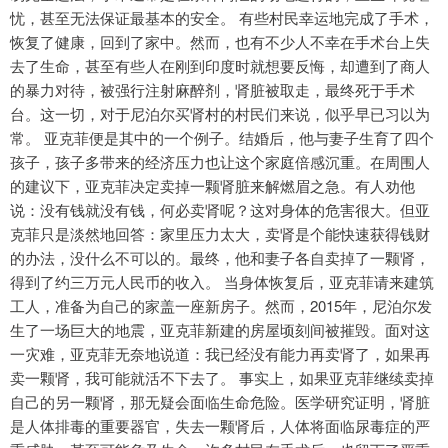
忧，甚至无法保证最基本的安全。 有些村民幸运地完成了手术，
恢复了健康，回到了家中。然而，也有不少人不幸在手术台上失
去了生命，甚至有些人在刚到印度时就想要反悔，却遭到了商人
的暴力对待，被强行注射麻醉剂，肾脏被取走，最终死于手术
台。这一切，对于尼泊尔买肾村的村民们来说，似乎早已习以为
常。 亚克菲便是其中的一个例子。结婚后，他与妻子生育了四个
孩子，孩子多带来的经济压力也让这个家庭倍感沉重。在周围人
的建议下，亚克菲决定卖掉一颗肾脏来解燃眉之急。有人劝他
说：没有钱就没有钱，何必卖肾呢？这对身体的危害很大。但亚
克菲只是淡然地回答：家里压力太大，卖肾是个能快速获得钱财
的办法，没什么不可以的。最终，他和妻子各自卖掉了一颗肾，
得到了约三万元人民币的收入。 当身体恢复后，亚克菲请来建筑
工人，准备为自己的家盖一座新房子。然而，2015年，尼泊尔发
生了一场巨大的地震，亚克菲新建的房屋顷刻间被摧毁。面对这
一灾难，亚克菲无奈地说道：我已经没有能力再卖肾了，如果再
卖一颗肾，我可能就活不下去了。 事实上，如果亚克菲继续卖掉
自己的另一颗肾，那无疑会面临生命危险。医学研究证明，肾脏
是人体排毒的重要器官，失去一颗肾后，人体将面临尿毒症的严