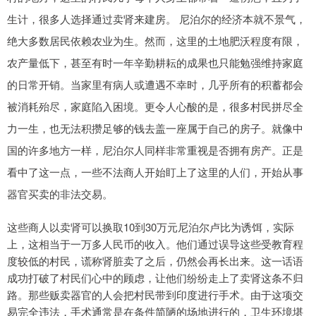
生计，很多人选择通过卖肾来建房。 尼泊尔的经济本就不景气，
绝大多数居民依赖农业为生。然而，这里的土地肥沃程度有限，
农产量低下，甚至有时一年辛勤耕耘的成果也只能勉强维持家庭
的日常开销。当家里有病人或遭遇不幸时，几乎所有的积蓄都会
被消耗殆尽，家庭陷入困境。更令人心酸的是，很多村民拼尽全
力一生，也无法积攒足够的钱去盖一座属于自己的房子。就像中
国的许多地方一样，尼泊尔人同样非常重视是否拥有房产。正是
看中了这一点，一些不法商人开始盯上了这里的人们，开始从事
器官买卖的非法交易。
这些商人以卖肾可以换取10到30万元尼泊尔卢比为诱饵，实际
上，这相当于一万多人民币的收入。他们通过误导这些受教育程
度较低的村民，谎称肾脏卖了之后，仍然会再长出来。这一话语
成功打破了村民们心中的顾虑，让他们纷纷走上了卖肾这条不归
路。那些贩卖器官的人会把村民带到印度进行手术。由于这项交
易完全违法，手术通常是在条件简陋的场地进行的，卫生环境堪