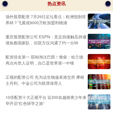
热点资讯
场外股票配资 7月29日足坛看点：欧洲抵制世
界杯？飞翼或9000万欧加盟利物浦
重庆股票配资公司 ESPN：意足协接触瓜帅邀
请执教国家队，但双方仅沟通了约一分钟
配资排名第一 双响淘汰巴西！詹俊：哈兰德
再次向世人证明，自己是世界第一中锋
正规的配资公司 先为达生物递表港交所 摩根
士丹利、中金公司为联席保荐人
10倍配资十大正规平台 近200名越南青少年来
华开启“红色研学之旅”