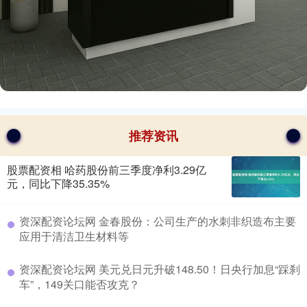
推荐资讯
股票配资相 哈药股份前三季度净利3.29亿
元，同比下降35.35%
​资深配资论坛网 金春股份：公司生产的水刺非织造布主要
应用于清洁卫生材料等
​资深配资论坛网 美元兑日元升破148.50！日央行加息“踩刹
车”，149关口能否攻克？