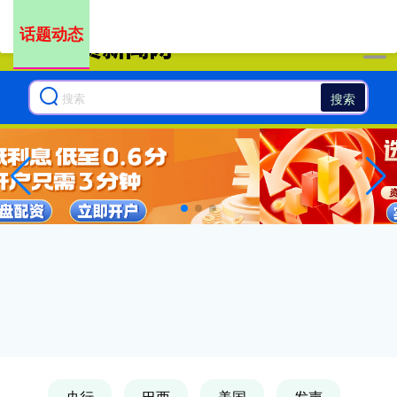
-->
话题动态
搜索
央行
巴西
美国
发声