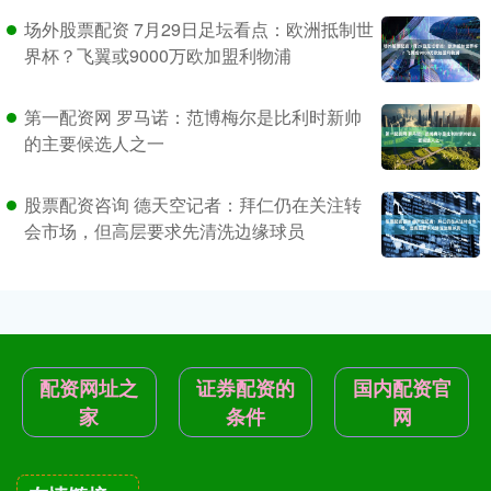
场外股票配资 7月29日足坛看点：欧洲抵制世
界杯？飞翼或9000万欧加盟利物浦
第一配资网 罗马诺：范博梅尔是比利时新帅
的主要候选人之一
股票配资咨询 德天空记者：拜仁仍在关注转
会市场，但高层要求先清洗边缘球员
配资网址之
证券配资的
国内配资官
家
条件
网