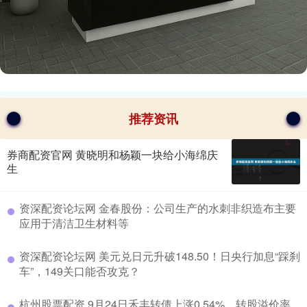
推荐资讯
券商配资官网 黄晓明和杨颖一块给小海绵庆
生
​资深配资论坛网 金春股份：公司生产的水刺非织造布主要
应用于清洁卫生材料等
​资深配资论坛网 美元兑日元升破148.50！日央行加息“踩刹
车”，149关口能否攻克？
​杭州股票配资 9月24日禾丰转债上涨0.54%，转股溢价率