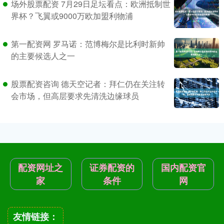
场外股票配资 7月29日足坛看点：欧洲抵制世
界杯？飞翼或9000万欧加盟利物浦
第一配资网 罗马诺：范博梅尔是比利时新帅
的主要候选人之一
股票配资咨询 德天空记者：拜仁仍在关注转
会市场，但高层要求先清洗边缘球员
配资网址之
证券配资的
国内配资官
家
条件
网
友情链接：